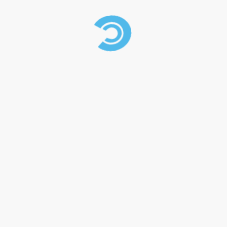
capacité de chargement :
(inclinaison
Puissant :
250 kg
de la rampe à 20%)
Petit, pour une bonne intégration dans le véhicule
L26 x l17 x H13,5 cm
Dimensions :
Longueur sangle de 5.5m
Garantie 2 ans